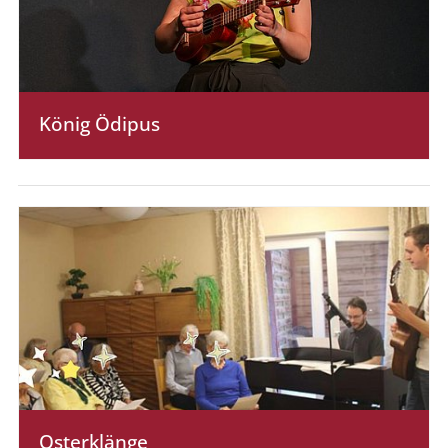
König Ödipus
Osterklänge