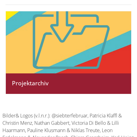
Projektarchiv
Bilder& Logos (v.l.n.r.): @siebterfebruar, Patricia Klaffl &
Christin Menz, Nathan Gabbert, Victoria Di Bello & Lilli
Haarmann, Pauline Klusmann & Niklas Treute, Leon